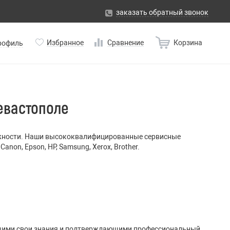
заказать обратный звонок
Избранное
Сравнение
Корзина
рофиль
евастополе
ности. Наши высококвалифицированные сервисные
n, Epson, HP, Samsung, Xerox, Brother.
щими свои знания и подтверждающими профессиональный