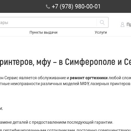
+7 (978) 980-00-01
П
Пункты выдачи
Услуги
принтеров, мфу – в Симферополе и С
он Сервис является обслуживание и
ремонт оргтехники
любой слож
ые неисправности различных моделей МФУ, лазерных принтеров Cano
м;
замене деталей с предоставлением последующей гарантии.
я сертифицированными сотрудниками, постоянно совершенствую