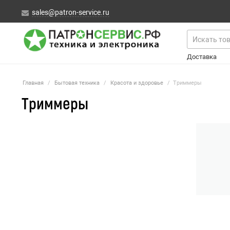
sales@patron-service.ru
Доставка
Главная
/
Бытовая техника
/
Красота и здоровье
/
Триммеры
Триммеры